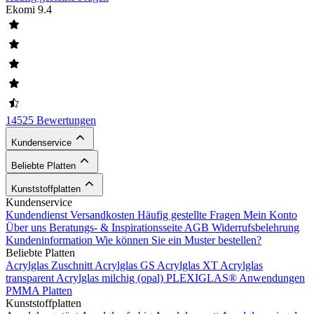
Ekomi
9.4
14525 Bewertungen
Kundenservice
Beliebte Platten
Kunststoffplatten
Kundenservice
Kundendienst
Versandkosten
Häufig gestellte Fragen
Mein Konto
Über uns
Beratungs- & Inspirationsseite
AGB
Widerrufsbelehrung
Kundeninformation
Wie können Sie ein Muster bestellen?
Beliebte Platten
Acrylglas Zuschnitt
Acrylglas GS
Acrylglas XT
Acrylglas
transparent
Acrylglas milchig (opal)
PLEXIGLAS®
Anwendungen
PMMA Platten
Kunststoffplatten