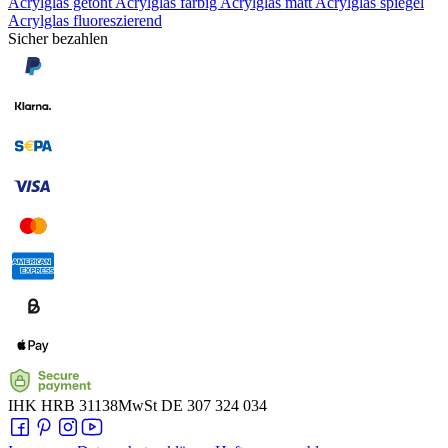
Acrylglas getönt
Acrylglas farbig
Acrylglas matt
Acrylglas spiegel
Acrylglas fluoreszierend
Sicher bezahlen
IHK
HRB 31138
MwSt
DE 307 324 034