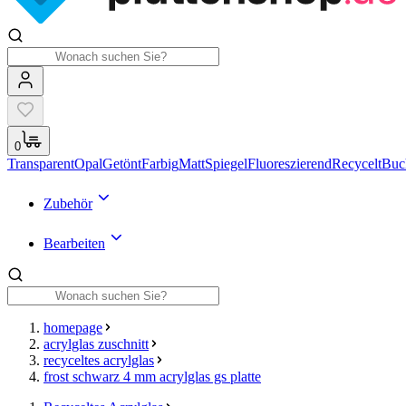
0
Transparent
Opal
Getönt
Farbig
Matt
Spiegel
Fluoreszierend
Recycelt
Buc
Zubehör
Bearbeiten
homepage
acrylglas zuschnitt
recyceltes acrylglas
frost schwarz 4 mm acrylglas gs platte