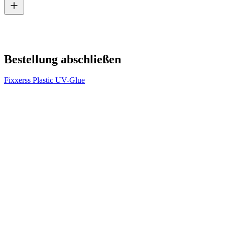
V
2
Bestellung abschließen
Fixxerss Plastic UV-Glue