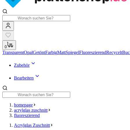
0
Transparent
Opal
Getönt
Farbig
Matt
Spiegel
Fluoreszierend
Recycelt
Buc
Zubehör
Bearbeiten
homepage
acrylglas zuschnitt
fluoreszierend
Acrylglas Zuschnitt