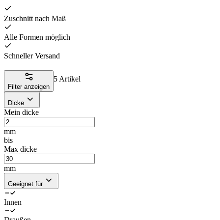
Zuschnitt nach Maß
Alle Formen möglich
Schneller Versand
5 Artikel
Filter anzeigen
Dicke
Mein dicke
mm
bis
Max dicke
mm
Geeignet für
Innen
Draußen