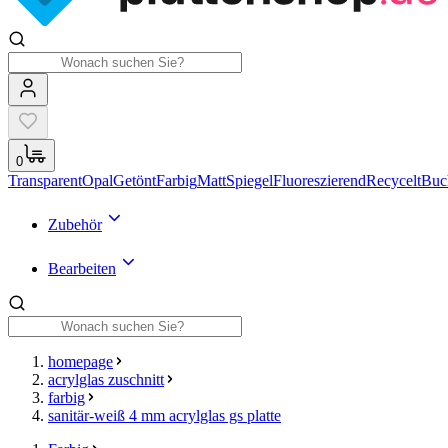
0
Transparent
Opal
Getönt
Farbig
Matt
Spiegel
Fluoreszierend
Recycelt
Buc
Zubehör
Bearbeiten
homepage
acrylglas zuschnitt
farbig
sanitär-weiß 4 mm acrylglas gs platte