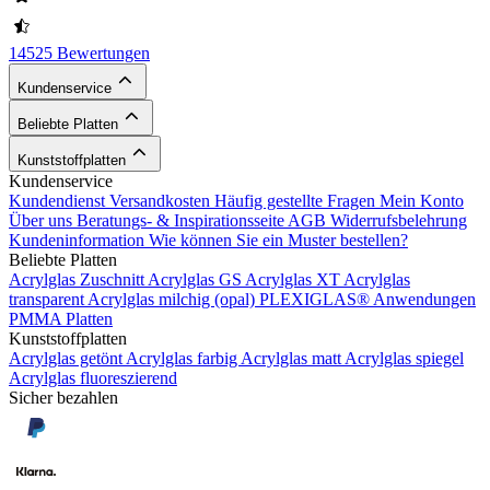
14525 Bewertungen
Kundenservice
Beliebte Platten
Kunststoffplatten
Kundenservice
Kundendienst
Versandkosten
Häufig gestellte Fragen
Mein Konto
Über uns
Beratungs- & Inspirationsseite
AGB
Widerrufsbelehrung
Kundeninformation
Wie können Sie ein Muster bestellen?
Beliebte Platten
Acrylglas Zuschnitt
Acrylglas GS
Acrylglas XT
Acrylglas
transparent
Acrylglas milchig (opal)
PLEXIGLAS®
Anwendungen
PMMA Platten
Kunststoffplatten
Acrylglas getönt
Acrylglas farbig
Acrylglas matt
Acrylglas spiegel
Acrylglas fluoreszierend
Sicher bezahlen