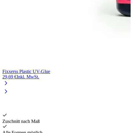
Fixxerss Plastic UV-Glue
29,69 €
Inkl. MwSt.
V
2
Zuschnitt nach Maß
Alle Formen möglich