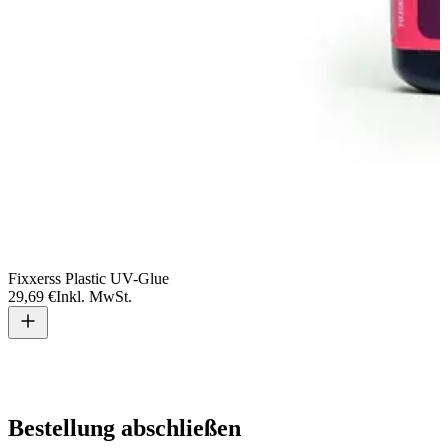
Fixxerss Plastic UV-Glue
29,69 €
Inkl. MwSt.
V
2
Bestellung abschließen