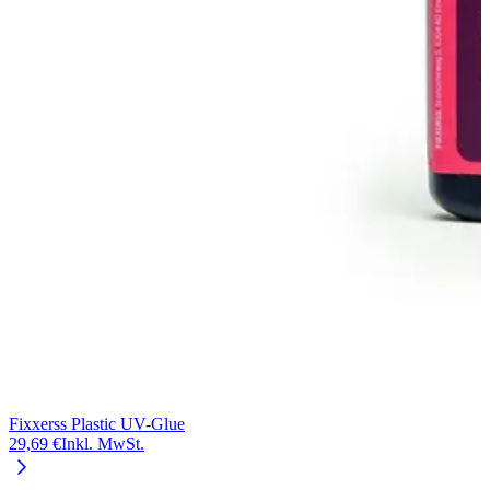
Fixxerss Plastic UV-Glue
29,69 €
Inkl. MwSt.
V