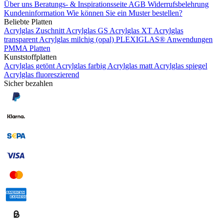
Über uns
Beratungs- & Inspirationsseite
AGB
Widerrufsbelehrung
Kundeninformation
Wie können Sie ein Muster bestellen?
Beliebte Platten
Acrylglas Zuschnitt
Acrylglas GS
Acrylglas XT
Acrylglas
transparent
Acrylglas milchig (opal)
PLEXIGLAS®
Anwendungen
PMMA Platten
Kunststoffplatten
Acrylglas getönt
Acrylglas farbig
Acrylglas matt
Acrylglas spiegel
Acrylglas fluoreszierend
Sicher bezahlen