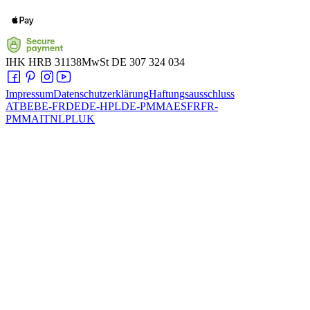
IHK
HRB 31138
MwSt
DE 307 324 034
Impressum
Datenschutzerklärung
Haftungsausschluss
AT
BE
BE-FR
DE
DE-HPL
DE-PMMA
ES
FR
FR-
PMMA
IT
NL
PL
UK