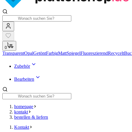
0
Transparent
Opal
Getönt
Farbig
Matt
Spiegel
Fluoreszierend
Recycelt
Buc
Zubehör
Bearbeiten
homepage
kontakt
bestellen & liefern
Kontakt