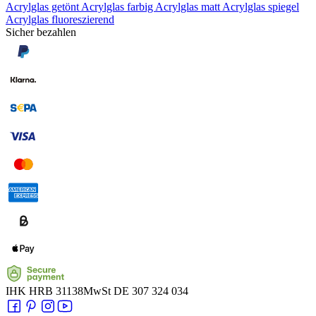
Acrylglas getönt
Acrylglas farbig
Acrylglas matt
Acrylglas spiegel
Acrylglas fluoreszierend
Sicher bezahlen
IHK
HRB 31138
MwSt
DE 307 324 034