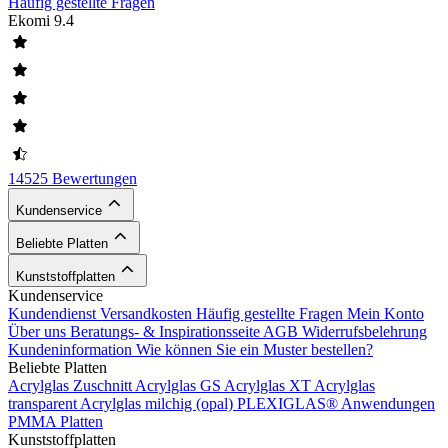
Häufig gestellte Fragen
Ekomi
9.4
14525 Bewertungen
Kundenservice
Beliebte Platten
Kunststoffplatten
Kundenservice
Kundendienst
Versandkosten
Häufig gestellte Fragen
Mein Konto
Über uns
Beratungs- & Inspirationsseite
AGB
Widerrufsbelehrung
Kundeninformation
Wie können Sie ein Muster bestellen?
Beliebte Platten
Acrylglas Zuschnitt
Acrylglas GS
Acrylglas XT
Acrylglas
transparent
Acrylglas milchig (opal)
PLEXIGLAS®
Anwendungen
PMMA Platten
Kunststoffplatten