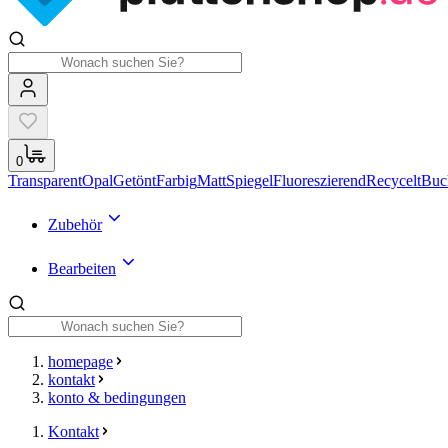
0
Transparent
Opal
Getönt
Farbig
Matt
Spiegel
Fluoreszierend
Recycelt
Buc
Zubehör
Bearbeiten
homepage
kontakt
konto & bedingungen
Kontakt