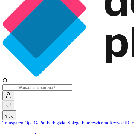
0
Transparent
Opal
Getönt
Farbig
Matt
Spiegel
Fluoreszierend
Recycelt
Buc