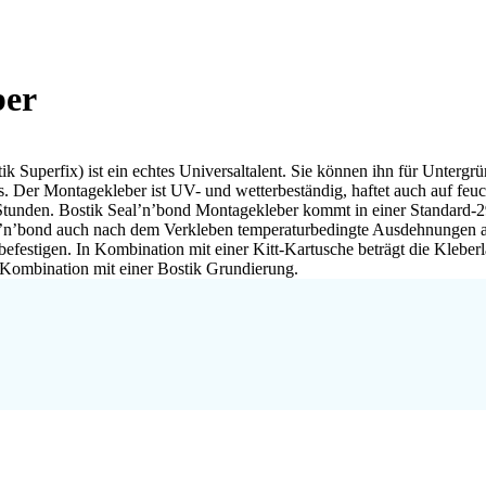
ber
uperfix) ist ein echtes Universaltalent. Sie können ihn für Untergrü
as. Der Montagekleber ist UV- und wetterbeständig, haftet auch auf feu
tunden. Bostik Seal’n’bond Montagekleber kommt in einer Standard-290-
eal’n’bond auch nach dem Verkleben temperaturbedingte Ausdehnungen au
 befestigen. In Kombination mit einer Kitt-Kartusche beträgt die Klebe
 Kombination mit einer Bostik Grundierung.