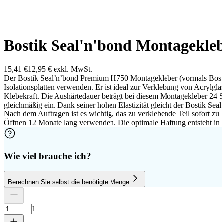
Bostik Seal'n'bond Montagekle
15,41 €
12,95 €
exkl. MwSt.
Der Bostik Seal’n’bond Premium H750 Montagekleber (vormals Bostik S
Isolationsplatten verwenden. Er ist ideal zur Verklebung von Acrylgl
Klebekraft. Die Aushärtedauer beträgt bei diesem Montagekleber 24 S
gleichmäßig ein. Dank seiner hohen Elastizität gleicht der Bostik S
Nach dem Auftragen ist es wichtig, das zu verklebende Teil sofort zu
Öffnen 12 Monate lang verwenden. Die optimale Haftung entsteht in
Wie viel brauche ich?
Berechnen Sie selbst die benötigte Menge
Anzahl Platten
Höhe
Breite
1
Platte entfernen