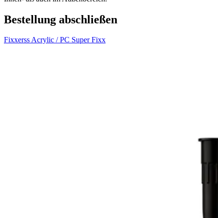
Bestellung abschließen
cm
Fixxerss Acrylic / PC Super Fixx
Weitere Platte hinzufügen