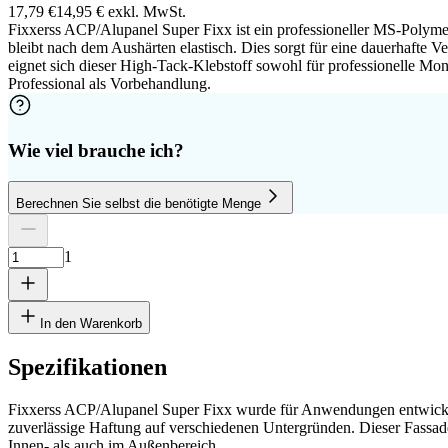
17,79 €
14,95 €
exkl. MwSt.
Fixxerss ACP/Alupanel Super Fixx ist ein professioneller MS-Polyme
bleibt nach dem Aushärten elastisch. Dies sorgt für eine dauerhafte
eignet sich dieser High-Tack-Klebstoff sowohl für professionelle Mon
Professional als Vorbehandlung.
Wie viel brauche ich?
Berechnen Sie selbst die benötigte Menge
Anzahl Platten
Höhe
Breite
1
Platte entfernen
1
In den Warenkorb
Spezifikationen
Fixxerss ACP/Alupanel Super Fixx wurde für Anwendungen entwickelt, 
cm
zuverlässige Haftung auf verschiedenen Untergründen. Dieser Fassade
Innen- als auch im Außenbereich.