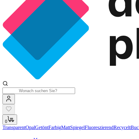
0
Transparent
Opal
Getönt
Farbig
Matt
Spiegel
Fluoreszierend
Recycelt
Buc