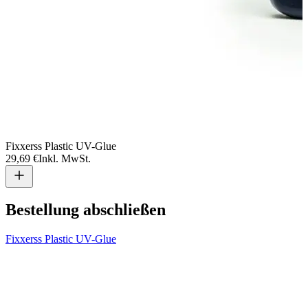
Fixxerss Plastic UV-Glue
F
29,69 €
Inkl. MwSt.
1
Bestellung abschließen
Fixxerss Plastic UV-Glue