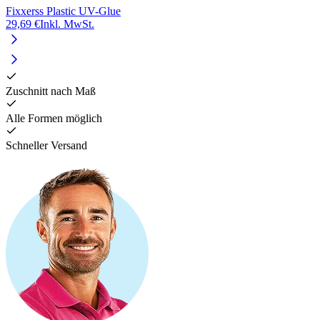
Fixxerss Plastic UV-Glue
F
29,69 €
Inkl. MwSt.
1
Zuschnitt nach Maß
Alle Formen möglich
Schneller Versand