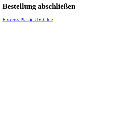
Bestellung abschließen
Fixxerss Plastic UV-Glue
F