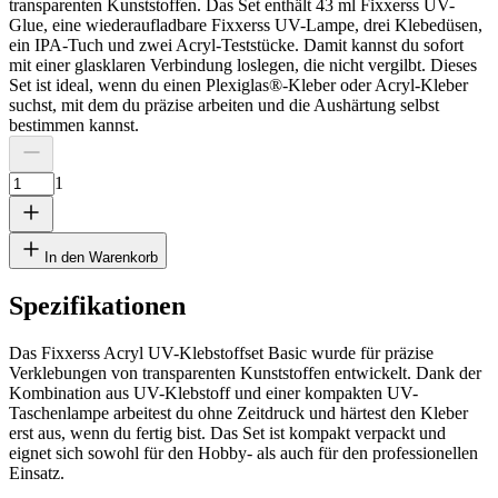
transparenten Kunststoffen. Das Set enthält 43 ml Fixxerss UV-
Glue, eine wiederaufladbare Fixxerss UV-Lampe, drei Klebedüsen,
ein IPA-Tuch und zwei Acryl-Teststücke. Damit kannst du sofort
mit einer glasklaren Verbindung loslegen, die nicht vergilbt. Dieses
Set ist ideal, wenn du einen Plexiglas®-Kleber oder Acryl-Kleber
suchst, mit dem du präzise arbeiten und die Aushärtung selbst
bestimmen kannst.
1
In den Warenkorb
Spezifikationen
Das Fixxerss Acryl UV-Klebstoffset Basic wurde für präzise
Verklebungen von transparenten Kunststoffen entwickelt. Dank der
Kombination aus UV-Klebstoff und einer kompakten UV-
Taschenlampe arbeitest du ohne Zeitdruck und härtest den Kleber
erst aus, wenn du fertig bist. Das Set ist kompakt verpackt und
eignet sich sowohl für den Hobby- als auch für den professionellen
Einsatz.