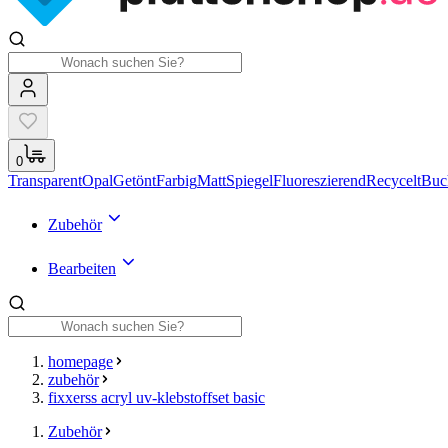
0
Transparent
Opal
Getönt
Farbig
Matt
Spiegel
Fluoreszierend
Recycelt
Buc
Zubehör
Bearbeiten
homepage
zubehör
fixxerss acryl uv-klebstoffset basic
Zubehör