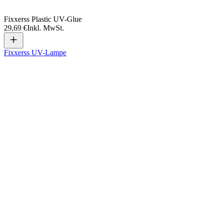
Fixxerss Plastic UV-Glue
29,69 €
Inkl. MwSt.
Fixxerss UV-Lampe