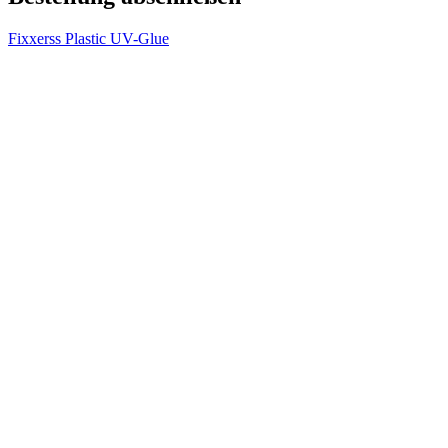
Fixxerss Plastic UV-Glue
V