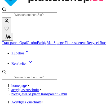
0
Transparent
Opal
Getönt
Farbig
Matt
Spiegel
Fluoreszierend
Recycelt
Buc
Zubehör
Bearbeiten
homepage
acrylglas zuschnitt
plexiglas® xt platte transparent 2 mm
Acrylglas Zuschnitt