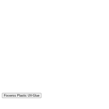
P
4
Fixxerss Plastic UV-Glue