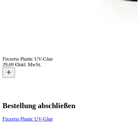
Fixxerss Plastic UV-Glue
29,69 €
Inkl. MwSt.
V
2
Bestellung abschließen
Fixxerss Plastic UV-Glue