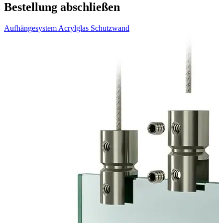
Bestellung abschließen
Aufhängesystem Acrylglas Schutzwand
V