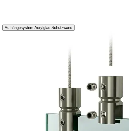
T
4
Aufhängesystem Acrylglas Schutzwand