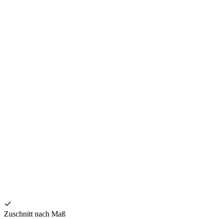
T
4
Zuschnitt nach Maß