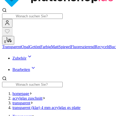
0
Transparent
Opal
Getönt
Farbig
Matt
Spiegel
Fluoreszierend
Recycelt
Buc
Zubehör
Bearbeiten
homepage
acrylglas zuschnitt
transparent
transparent (klar) 4 mm acrylglas gs platte