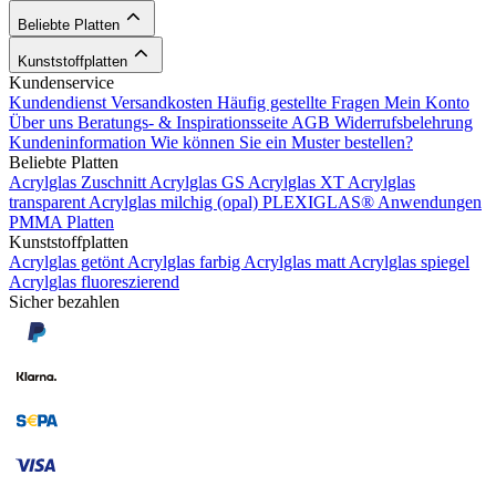
Beliebte Platten
Kunststoffplatten
Kundenservice
Kundendienst
Versandkosten
Häufig gestellte Fragen
Mein Konto
Über uns
Beratungs- & Inspirationsseite
AGB
Widerrufsbelehrung
Kundeninformation
Wie können Sie ein Muster bestellen?
Beliebte Platten
Acrylglas Zuschnitt
Acrylglas GS
Acrylglas XT
Acrylglas
transparent
Acrylglas milchig (opal)
PLEXIGLAS®
Anwendungen
PMMA Platten
Kunststoffplatten
Acrylglas getönt
Acrylglas farbig
Acrylglas matt
Acrylglas spiegel
Acrylglas fluoreszierend
Sicher bezahlen