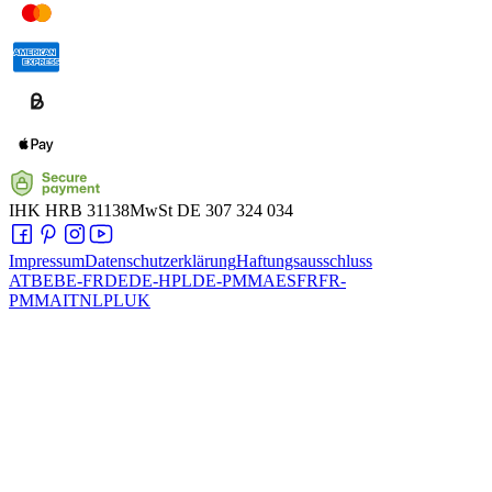
IHK
HRB 31138
MwSt
DE 307 324 034
Impressum
Datenschutzerklärung
Haftungsausschluss
AT
BE
BE-FR
DE
DE-HPL
DE-PMMA
ES
FR
FR-
PMMA
IT
NL
PL
UK