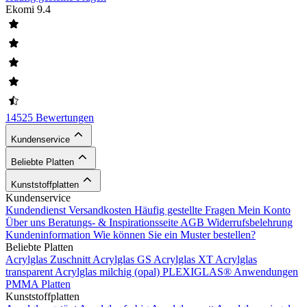
Ekomi
9.4
14525 Bewertungen
Kundenservice
Beliebte Platten
Kunststoffplatten
Kundenservice
Kundendienst
Versandkosten
Häufig gestellte Fragen
Mein Konto
Über uns
Beratungs- & Inspirationsseite
AGB
Widerrufsbelehrung
Kundeninformation
Wie können Sie ein Muster bestellen?
Beliebte Platten
Acrylglas Zuschnitt
Acrylglas GS
Acrylglas XT
Acrylglas
transparent
Acrylglas milchig (opal)
PLEXIGLAS®
Anwendungen
PMMA Platten
Kunststoffplatten