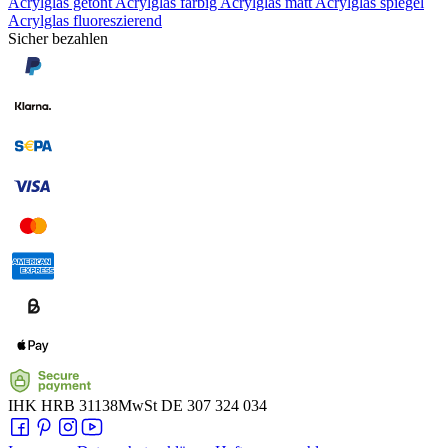
Acrylglas getönt
Acrylglas farbig
Acrylglas matt
Acrylglas spiegel
Acrylglas fluoreszierend
Sicher bezahlen
IHK
HRB 31138
MwSt
DE 307 324 034