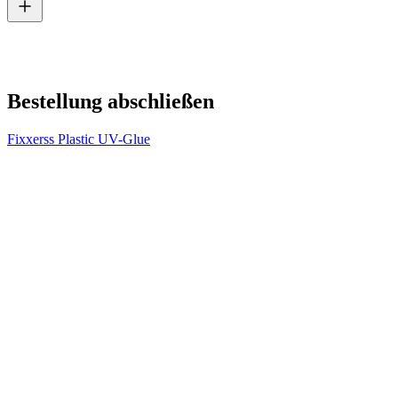
V
2
Bestellung abschließen
Fixxerss Plastic UV-Glue