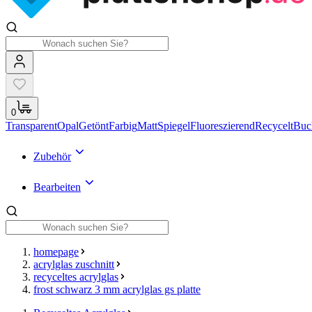
0
Transparent
Opal
Getönt
Farbig
Matt
Spiegel
Fluoreszierend
Recycelt
Buc
Zubehör
Bearbeiten
homepage
acrylglas zuschnitt
recyceltes acrylglas
frost schwarz 3 mm acrylglas gs platte