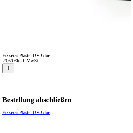
Fixxerss Plastic UV-Glue
29,69 €
Inkl. MwSt.
V
2
Bestellung abschließen
Fixxerss Plastic UV-Glue