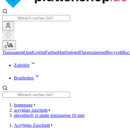
0
Transparent
Opal
Getönt
Farbig
Matt
Spiegel
Fluoreszierend
Recycelt
Buc
Zubehör
Bearbeiten
homepage
acrylglas zuschnitt
plexiglas® xt platte transparent 10 mm
Acrylglas Zuschnitt