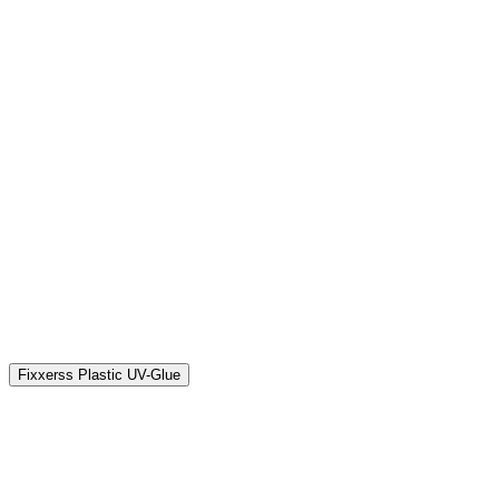
P
9
Fixxerss Plastic UV-Glue