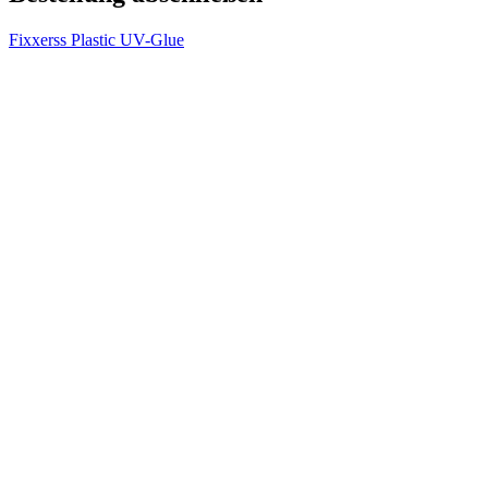
Fixxerss Plastic UV-Glue
V