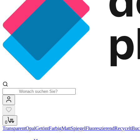
0
Transparent
Opal
Getönt
Farbig
Matt
Spiegel
Fluoreszierend
Recycelt
Buc