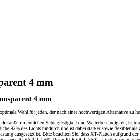
parent 4 mm
ansparent 4 mm
timale Wahl für jeden, der nach einer hochwertigen Alternative zu h
 der außerordentlichen Schlagfestigkeit und Wetterbeständigkeit, ist 
he 92% des Lichts hindurch und ist dabei stärker sowie flexibler als 
ng ausgesetzt ist. Bitte beachten Sie, dass XT-Platten aufgrund der
 gegossenes PLEXIGLAS®. Unser PLEXIGLAS® ist zudem zuverlässig U