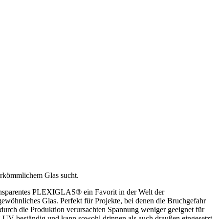
erkömmlichem Glas sucht.
transparentes PLEXIGLAS® ein Favorit in der Welt der
gewöhnliches Glas. Perfekt für Projekte, bei denen die Bruchgefahr
 durch die Produktion verursachten Spannung weniger geeignet für
V-beständig und kann sowohl drinnen als auch draußen eingesetzt